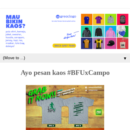
▼
Ayo pesan kaos #BFUxCampo