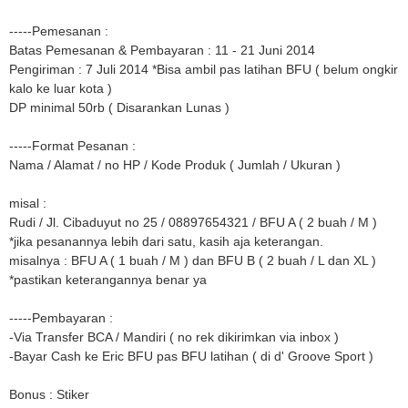
-----Pemesanan :
Batas Pemesanan & Pembayaran : 11 - 21 Juni 2014
Pengiriman : 7 Juli 2014 *Bisa ambil pas latihan BFU ( belum ongkir
kalo ke luar kota )
DP minimal 50rb ( Disarankan Lunas )
-----Format Pesanan :
Nama / Alamat / no HP / Kode Produk ( Jumlah / Ukuran )
misal :
Rudi / Jl. Cibaduyut no 25 / 08897654321 / BFU A ( 2 buah / M )
*jika pesanannya lebih dari satu, kasih aja keterangan.
misalnya : BFU A ( 1 buah / M ) dan BFU B ( 2 buah / L dan XL )
*pastikan keterangannya benar ya
-----Pembayaran :
-Via Transfer BCA / Mandiri ( no rek dikirimkan via inbox )
-Bayar Cash ke Eric BFU pas BFU latihan ( di d' Groove Sport )
Bonus : Stiker