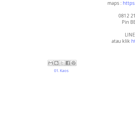
maps :
http
0812 2
Pin B
LINE
atau klik
h
Labels:
01. Kaos