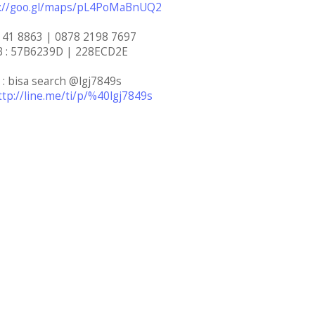
s://goo.gl/maps/pL4PoMaBnUQ2
141 8863 | 0878 2198 7697
B : 57B6239D | 228ECD2E
 : bisa search @lgj7849s
ttp://line.me/ti/p/%40lgj7849s