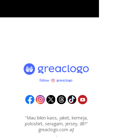
"Mau bikin kaos, jaket, kemeja,
poloshirt, seragam, jersey, dll?"
greaclogo.com aj!
-