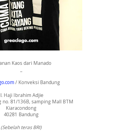
anan Kaos dari Manado
_
go.com
/ Konveksi Bandung
Jl. Haji Ibrahim Adjie
 no. 81/136B, samping Mall BTM
Kiaracondong
40281 Bandung
(Sebelah teras BRI)